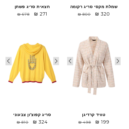
שמלת מקסי סריג רקומה
חצאית סריג פשתן
Sale
₪ 320
מחיר
Sale
₪ 271
מחיר
₪ 678
₪ 800
price
רגיל
price
רגיל
Sale
Sale
טוויד קרדיגן
סריג קפוצ'ון צבעוני
Sale
₪ 199
מחיר
Sale
₪ 324
מחיר
₪ 810
₪ 498
price
רגיל
price
רגיל