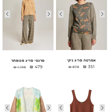
אמרטה סריג ניקי
סרנטי סריג מכופתר
Sale
₪ 351
מחיר
Sale
₪ 479
מחיר
₪ 878
₪ 1,198
price
רגיל
price
רגיל
Sale
Sale