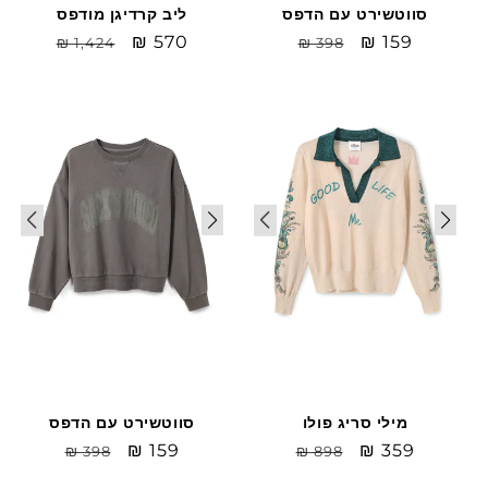
ליב קרדיגן מודפס
סווטשירט עם הדפס
Sale
₪ 570
מחיר
Sale
₪ 159
מחיר
₪ 1,424
₪ 398
price
רגיל
price
רגיל
Sale
Sale
מילי סריג פולו
סווטשירט עם הדפס
Sale
₪ 359
מחיר
Sale
₪ 159
מחיר
₪ 898
₪ 398
price
רגיל
price
רגיל