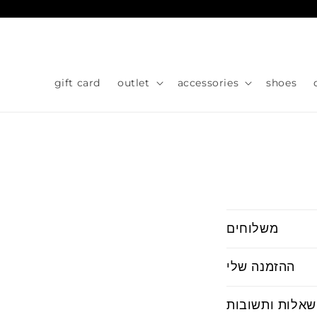
Skip to
content
gift card
outlet
accessories
shoes
C
משלוחים
o
l
ההזמנה שלי
l
שאלות ותשובות
a