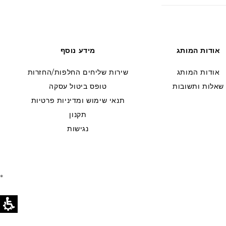
p
s
i
אודות המותג
מידע נוסף
b
l
אודות המותג
שירות שליחים החלפות/החזרות
e
שאלות ותשובות
טופס ביטול עסקה
c
תנאי שימוש ומדיניות פרטיות
תקנון
o
נגישות
n
t
e
*
n
t