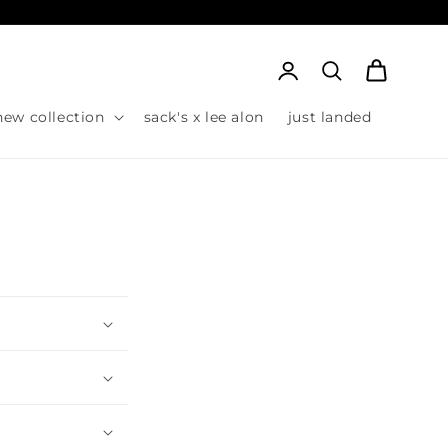
Cart
כניסה
new collection
sack's x lee alon
just landed