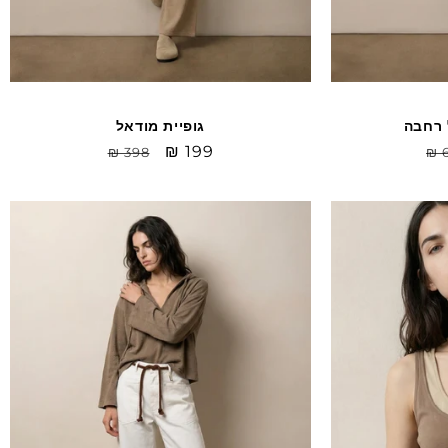
 רחבה
גופיית מודאל
יר
Sale
₪ 199
מחיר
₪ 398
₪ 
יל
price
רגיל
Sale