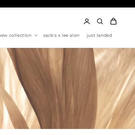
Cart
כניסה
new collection
sack's x lee alon
just landed