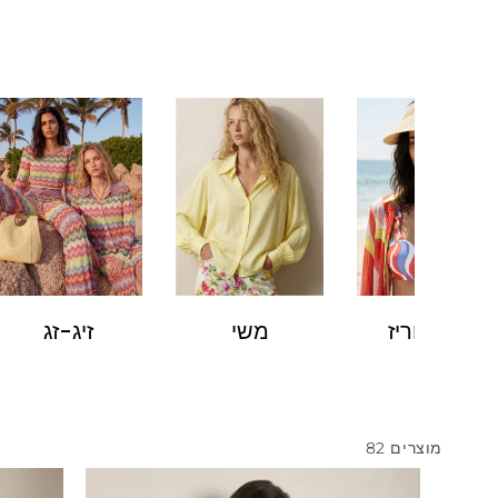
אקססוריז
משי
זיג-זג
82 מוצרים