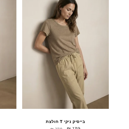
Sale
חולצת T בייסיק ניקי
Sale
₪ 139
מחיר
₪ 278