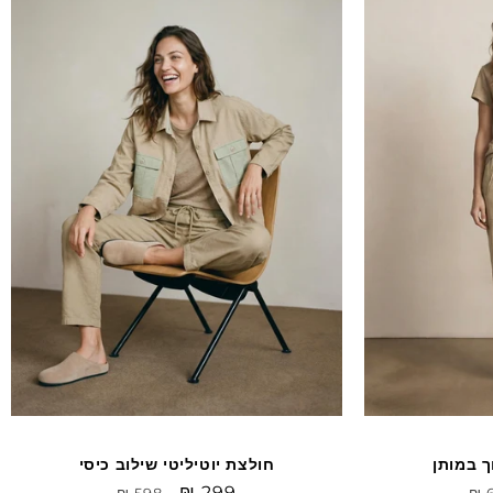
Sale
Sale
ך במותן
חולצת יוטיליטי שילוב כיסי
יר
Sale
₪ 299
מחיר
₪ 598
₪ 