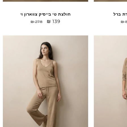
רת ברל
חולצת טי בייסיק צווארון וי
יר
Sale
₪ 139
מחיר
₪ 278
₪ 
יל
price
רגיל
Sale
Sale