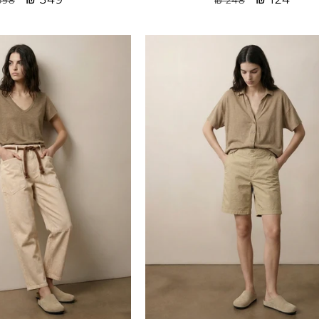
price
רג
price
רגיל
Sale