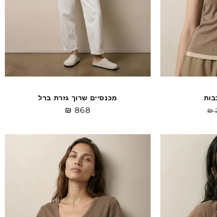
בות
מכנסיים שרוך גזרת ברל
יר
מחיר
₪ 868
₪ 
יל
רגיל
Sale
Sale