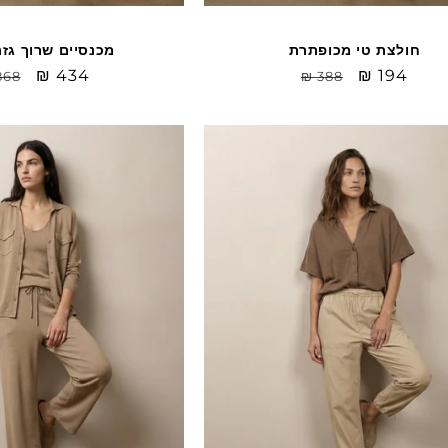
חולצת טי מכופתרת
מכנסיים שרוך גז
Sale
₪ 194
מחיר
Sale
₪ 434
מח
868
₪ 388
price
רגיל
price
רג
Sale