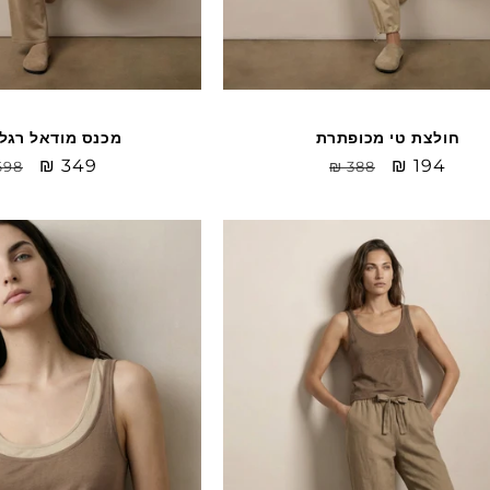
חולצת טי מכופתרת
מכנס מודאל רגל
Sale
₪ 194
מחיר
Sale
₪ 349
מח
698
₪ 388
price
רגיל
price
רג
Sale