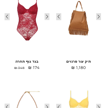
תיק עור פרנזים
בגד גוף תחרה
מחיר
₪ 1,180
Sale
₪ 174
מחיר
₪ 348
רגיל
price
רגיל
Sale
Sale