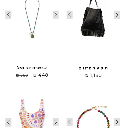
שרשרת צב מזל
תיק עור פרנזים
Sale
₪ 448
מחיר
מחיר
₪ 1,180
₪ 560
price
רגיל
רגיל
Sale
Sale