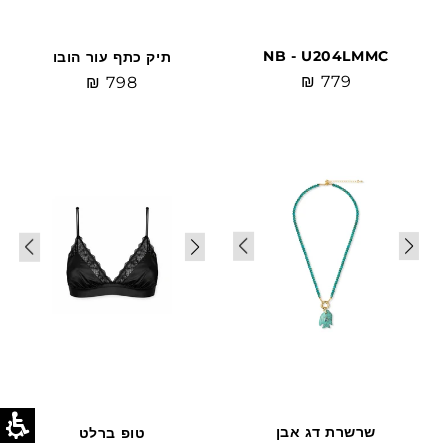
NB - U204LMMC
תיק כתף עור הובו
מחיר
₪ 779
מחיר
₪ 798
רגיל
רגיל
Sale
שרשרת דג אבן
טופ ברלט