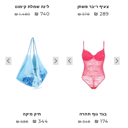
צעיף ריבר פשתן
לינה שמלת קימונו
Sale
₪ 289
מחיר
Sale
₪ 740
מחיר
₪ 1,480
₪ 578
price
רגיל
price
רגיל
Sale
Sale
תיק מיקה
בגד גוף תחרה
Sale
₪ 344
מחיר
Sale
₪ 174
מחיר
₪ 688
₪ 348