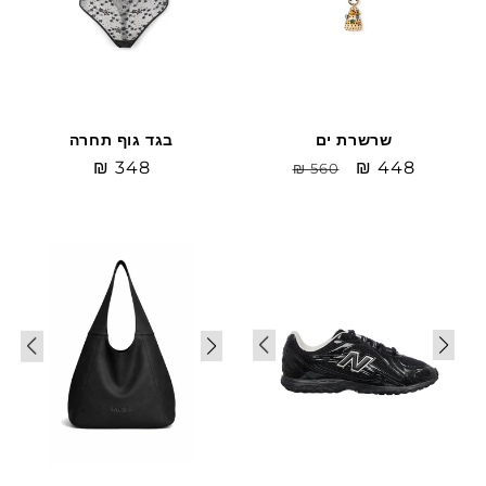
שרשרת ים
בגד גוף תחרה
Sale
₪ 448
מחיר
מחיר
₪ 348
₪ 560
price
רגיל
רגיל